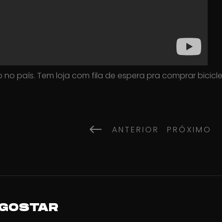
o país. Tem loja com fila de espera pra comprar bicicle
ANTERIOR
PRÓXIM
 GOSTAR