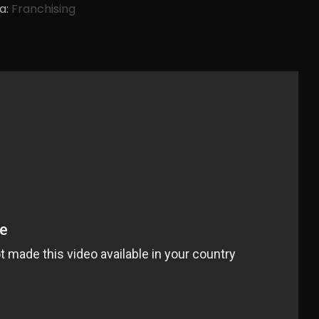
a:
Franchising