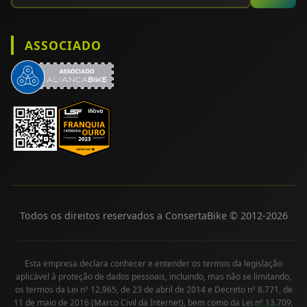
ASSOCIADO
Todos os direitos reservados a ConsertaBike © 2012-
2026
Esta empresa declara conhecer e entender os termos da legislação
aplicável à proteção de dados pessoais, incluindo, mas não se limitando,
os termos da Lei nº 12.965, de 23 de abril de 2014 e Decreto nº 8.771, de
11 de maio de 2016 (Marco Civil da Internet), bem como da Lei nº 13.709,