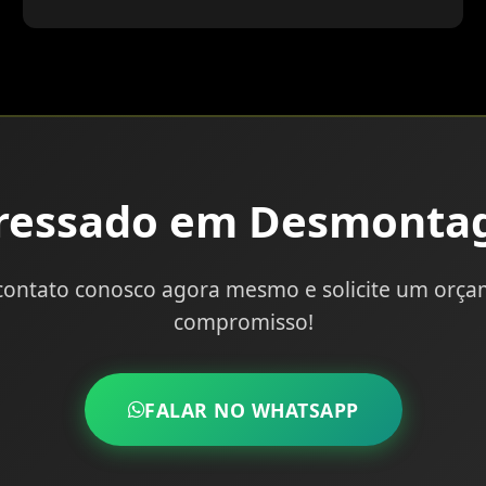
eressado em Desmonta
contato conosco agora mesmo e solicite um orç
compromisso!
FALAR NO WHATSAPP