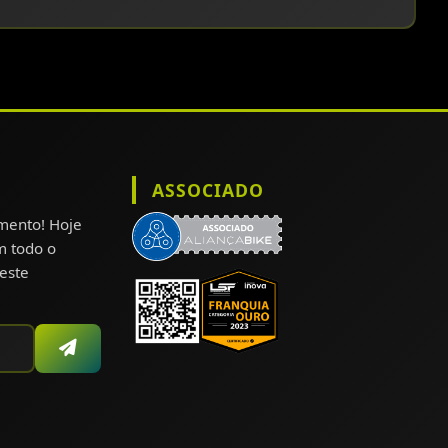
ASSOCIADO
omento! Hoje
m todo o
este