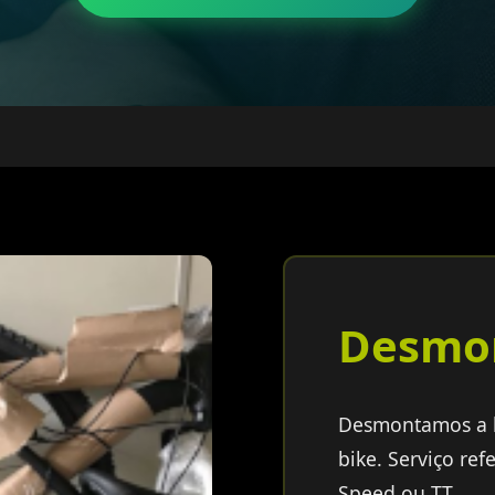
Desmo
Desmontamos a b
bike. Serviço re
Speed ou TT.