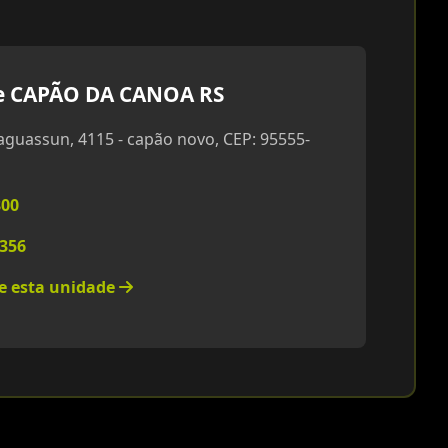
e CAPÃO DA CANOA RS
guassun, 4115 - capão novo, CEP: 95555-
800
5356
re esta unidade