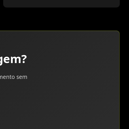
gem?
amento sem