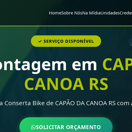
Home
Sobre Nós
Na Mídia
Unidades
Crede
✓ SERVIÇO DISPONÍVEL
ontagem em
CA
CANOA RS
 Conserta Bike de CAPÃO DA CANOA RS com a
SOLICITAR ORÇAMENTO