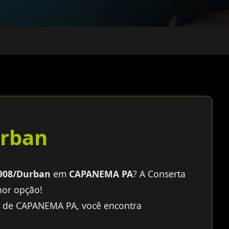
rban
908/Durban
em
CAPANEMA PA
? A Conserta
hor opção!
e de CAPANEMA PA, você encontra
: