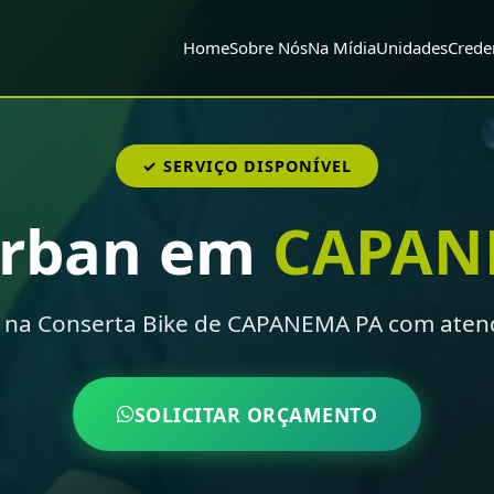
Home
Sobre Nós
Na Mídia
Unidades
Crede
✓ SERVIÇO DISPONÍVEL
urban em
CAPAN
 na Conserta Bike de CAPANEMA PA com atend
SOLICITAR ORÇAMENTO