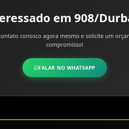
teressado em 908/Durb
contato conosco agora mesmo e solicite um orç
compromisso!
FALAR NO WHATSAPP