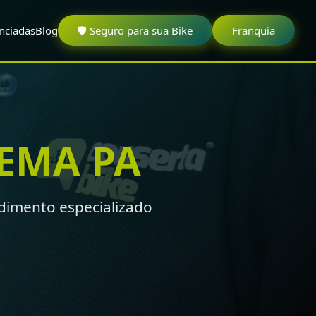
nciadas
Blog
🛡️ Seguro para sua Bike
Franquia
EMA PA
imento especializado