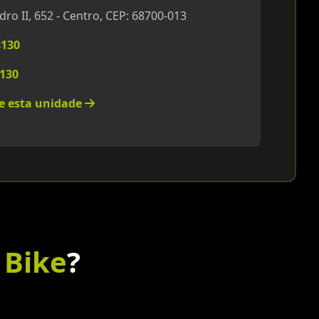
o II, 652 - Centro, CEP: 68700-013
8130
8130
re esta unidade
 Bike
?