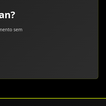
an?
amento sem