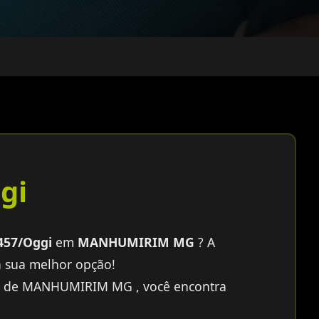
gi
457/Oggi
em
MANHUMIRIM MG
? A
a sua melhor opção!
e de MANHUMIRIM MG , você encontra