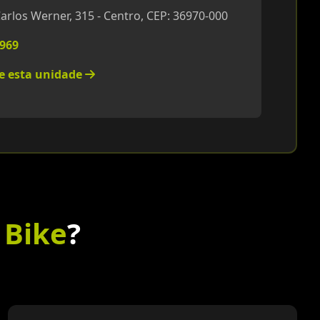
arlos Werner, 315 - Centro, CEP: 36970-000
1969
re esta unidade
 Bike
?