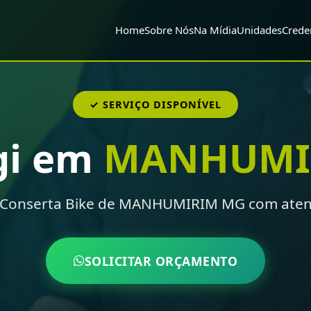
Home
Sobre Nós
Na Mídia
Unidades
Crede
✓ SERVIÇO DISPONÍVEL
gi em
MANHUMI
 Conserta Bike de MANHUMIRIM MG com aten
SOLICITAR ORÇAMENTO