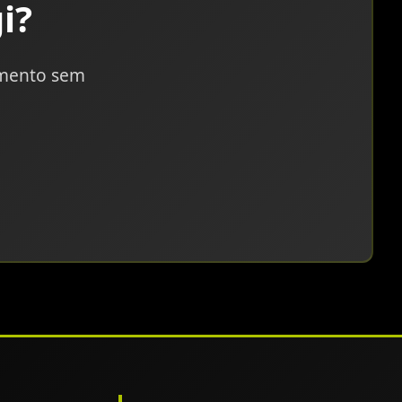
i?
amento sem