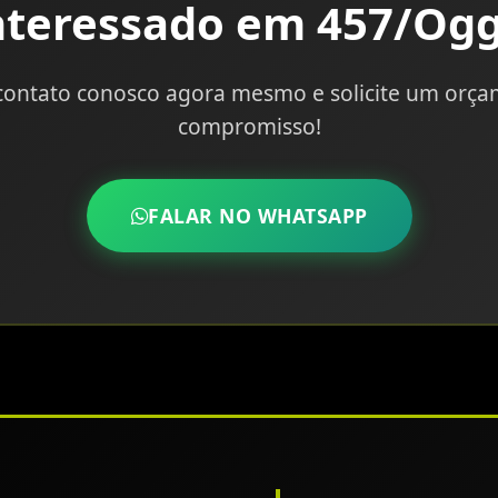
nteressado em 457/Ogg
contato conosco agora mesmo e solicite um orç
compromisso!
FALAR NO WHATSAPP