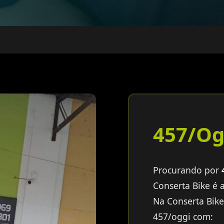
457/Og
Procurando por
Conserta Bike é 
Na Conserta Bik
457/oggi com: