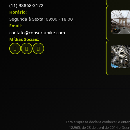
(11) 98868-3172
Horário:
Segunda à Sexta: 09:00 - 18:00
Email:
contato@consertabike.com
Mídias Sociais:
Esta empresa declara conhecer e entende
12.965, de 23 de abril de 2014 e Decr