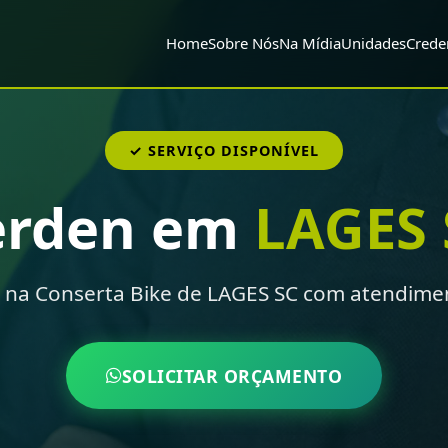
Home
Sobre Nós
Na Mídia
Unidades
Crede
✓ SERVIÇO DISPONÍVEL
erden em
LAGES 
 na Conserta Bike de LAGES SC com atendimen
SOLICITAR ORÇAMENTO