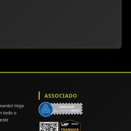
ASSOCIADO
omento! Hoje
m todo o
este