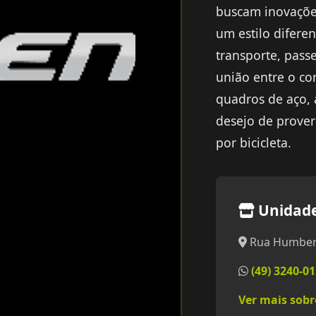
buscam inovações
um estilo difere
transporte, pass
união entre o co
quadros de aço,
desejo de prover
por bicicleta.
Unidade
Rua Humberto
(49) 3240-0
Ver mais sob