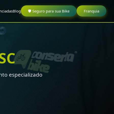
nciadas
Blog
🛡️ Seguro para sua Bike
Franquia
SC
to especializado