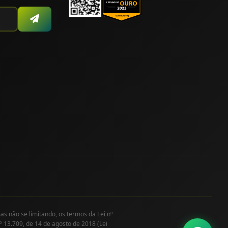
as não se limitando, os termos da Lei nº
º 13.709, de 14 de agosto de 2018 (Lei