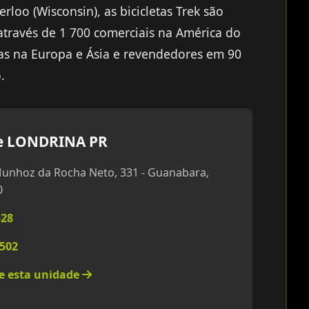
rloo (Wisconsin), as bicicletas Trek são
através de 1 700 comerciais na América do
ias na Europa e Ásia e revendedores em 90
.
e LONDRINA PR
unhoz da Rocha Neto, 331 - Guanabara,
0
528
8502
re esta unidade