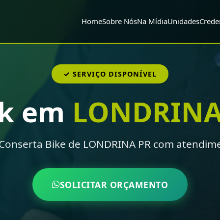
Home
Sobre Nós
Na Mídia
Unidades
Crede
✓ SERVIÇO DISPONÍVEL
ek em
LONDRINA
 Conserta Bike de LONDRINA PR com atendime
SOLICITAR ORÇAMENTO