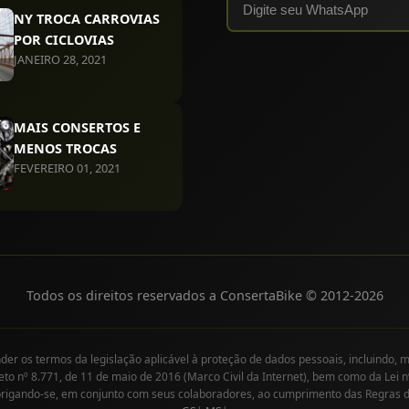
NY TROCA CARROVIAS
POR CICLOVIAS
JANEIRO 28, 2021
MAIS CONSERTOS E
MENOS TROCAS
FEVEREIRO 01, 2021
Todos os direitos reservados a ConsertaBike © 2012-
2026
r os termos da legislação aplicável à proteção de dados pessoais, incluindo, m
eto nº 8.771, de 11 de maio de 2016 (Marco Civil da Internet), bem como da Lei n
brigando-se, em conjunto com seus colaboradores, ao cumprimento das Regras 