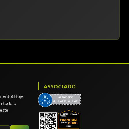
ASSOCIADO
omento! Hoje
m todo o
este