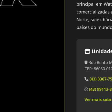
principal em Wate
comercializadas 
Norte, subsidiár
países do mundo
Unidad
Rua Bento M
CEP: 86050-01
(43) 3367-7
(43) 99113-
Ver mais sob