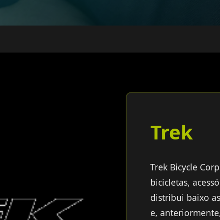
Trek
Trek Bicycle Cor
bicicletas, aces
distribui baixo a
e, anteriorment