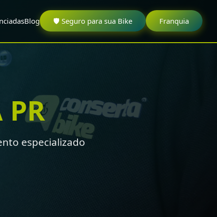
nciadas
Blog
🛡️ Seguro para sua Bike
Franquia
 PR
nto especializado