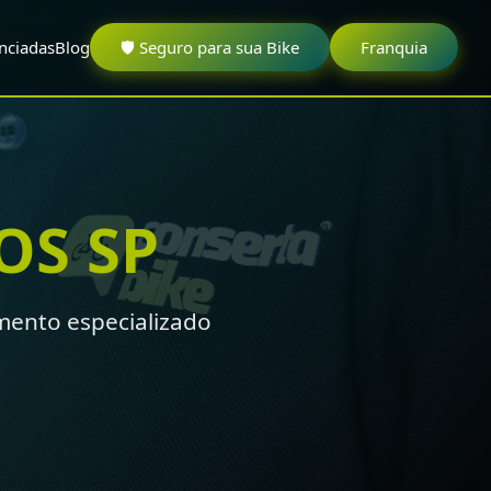
nciadas
Blog
🛡️ Seguro para sua Bike
Franquia
OS SP
mento especializado