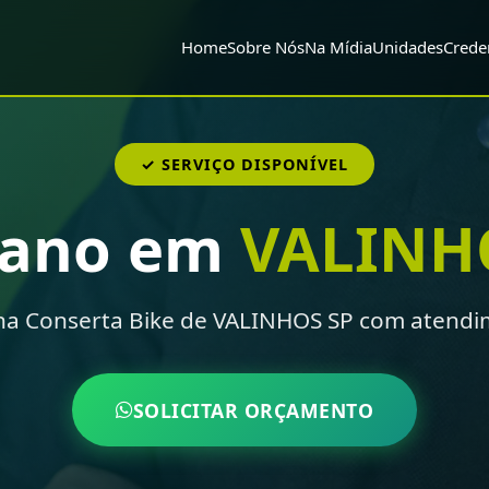
Home
Sobre Nós
Na Mídia
Unidades
Crede
✓ SERVIÇO DISPONÍVEL
mano em
VALINH
a Conserta Bike de VALINHOS SP com atendi
SOLICITAR ORÇAMENTO