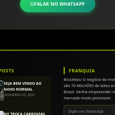
FALAR NO WHATSAPP
POSTS
FRANQUIA
Bicicletas: O negócio do m
SEJA BEM VINDO AO
são 70 MILHÕES de bikes e
NOVO NORMAL
Brasil. Venha empreender n
DEZEMBRO 20, 2020
mercado muito promissor.
NY TROCA CARROVIAS