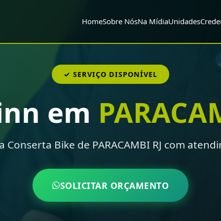
Home
Sobre Nós
Na Mídia
Unidades
Crede
✓ SERVIÇO DISPONÍVEL
inn em
PARACAM
a Conserta Bike de PARACAMBI RJ com atendi
SOLICITAR ORÇAMENTO