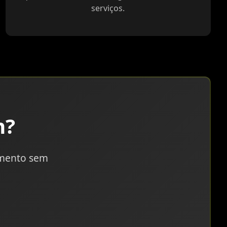
serviços.
n?
amento sem