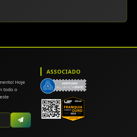
ASSOCIADO
omento! Hoje
m todo o
este