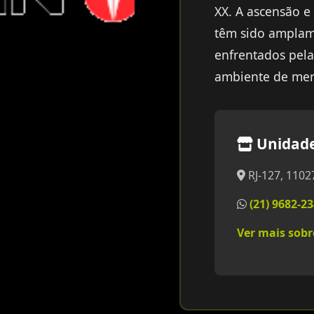
XX. A ascensão 
têm sido amplame
enfrentados pel
ambiente de mer
Unidade
RJ-127, 1102
(21) 9682-2
Ver mais sob