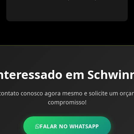
nteressado em Schwin
contato conosco agora mesmo e solicite um orç
compromisso!
FALAR NO WHATSAPP