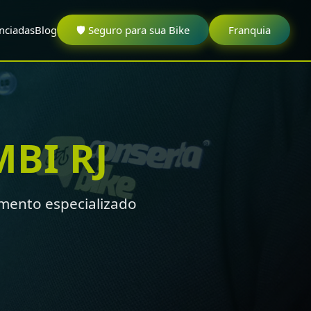
nciadas
Blog
🛡️ Seguro para sua Bike
Franquia
BI RJ
mento especializado