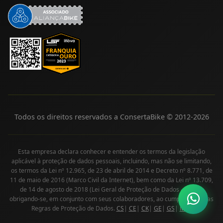
Todos os direitos reservados a ConsertaBike © 2012-
2026
Esta empresa declara conhecer e entender os termos da legislação
aplicável à proteção de dados pessoais, incluindo, mas não se limitando,
os termos da Lei nº 12.965, de 23 de abril de 2014 e Decreto nº 8.771, de
11 de maio de 2016 (Marco Civil da Internet), bem como da Lei nº 13.709,
de 14 de agosto de 2018 (Lei Geral de Proteção de Dados - LGPD),
obrigando-se, em conjunto com seus colaboradores, ao cumprimento das
Regras de Proteção de Dados.
CS
|
CE
|
CK
|
GE
|
GS
|
MS
|