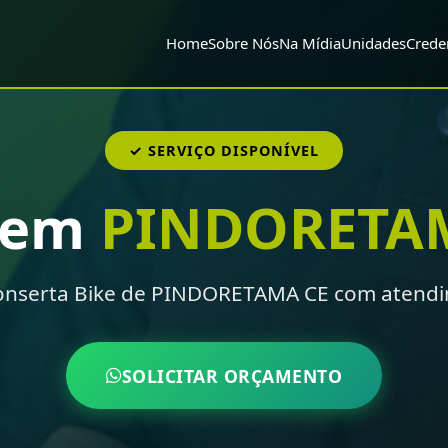
Home
Sobre Nós
Na Mídia
Unidades
Crede
✓ SERVIÇO DISPONÍVEL
 em
PINDORETA
onserta Bike de PINDORETAMA CE com atendi
SOLICITAR ORÇAMENTO