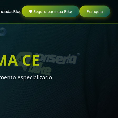
nciadas
Blog
🛡️ Seguro para sua Bike
Franquia
MA CE
mento especializado