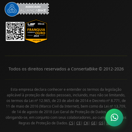
Todos os direitos reservados a ConsertaBike © 2012-
2026
Esta empresa declara conhecer e entender os termos da legislação
aplicável à proteção de dados pessoais, incluindo, mas não se limitando,
os termos da Lei nº 12.965, de 23 de abril de 2014 e Decreto nº 8.771, de
11 de maio de 2016 (Marco Civil da Internet), bem como da Lei nº 13.709,
de 14 de agosto de 2018 (Lei Geral de Proteção de Dados - LGPD),
obrigando-se, em conjunto com seus colaboradores, ao cumprimento das
Regras de Proteção de Dados.
CS
|
CE
|
CK
|
GE
|
GS
|
MS
|