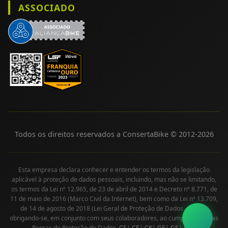
ASSOCIADO
Todos os direitos reservados a ConsertaBike © 2012-
2026
Esta empresa declara conhecer e entender os termos da legislação
aplicável à proteção de dados pessoais, incluindo, mas não se limitando,
os termos da Lei nº 12.965, de 23 de abril de 2014 e Decreto nº 8.771, de
11 de maio de 2016 (Marco Civil da Internet), bem como da Lei nº 13.709,
de 14 de agosto de 2018 (Lei Geral de Proteção de Dados - LGPD),
obrigando-se, em conjunto com seus colaboradores, ao cumprimento das
Regras de Proteção de Dados.
CS
|
CE
|
CK
|
GE
|
GS
|
MS
|