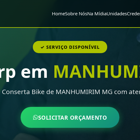
Home
Sobre Nós
Na Mídia
Unidades
Crede
✓ SERVIÇO DISPONÍVEL
rp em
MANHUM
a Conserta Bike de MANHUMIRIM MG com aten
SOLICITAR ORÇAMENTO