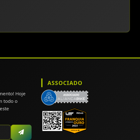
ASSOCIADO
omento! Hoje
m todo o
este