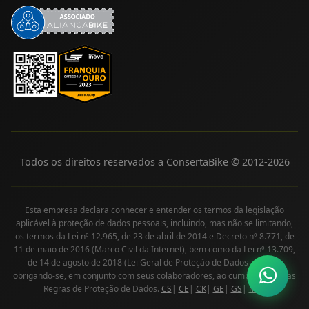
Todos os direitos reservados a ConsertaBike © 2012-
2026
Esta empresa declara conhecer e entender os termos da legislação
aplicável à proteção de dados pessoais, incluindo, mas não se limitando,
os termos da Lei nº 12.965, de 23 de abril de 2014 e Decreto nº 8.771, de
11 de maio de 2016 (Marco Civil da Internet), bem como da Lei nº 13.709,
de 14 de agosto de 2018 (Lei Geral de Proteção de Dados - LGPD),
obrigando-se, em conjunto com seus colaboradores, ao cumprimento das
Regras de Proteção de Dados.
CS
|
CE
|
CK
|
GE
|
GS
|
MS
|