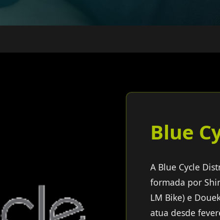
Blue C
A Blue Cycle Dist
formada por Shim
LM Bike) e Douek 
atua desde feve