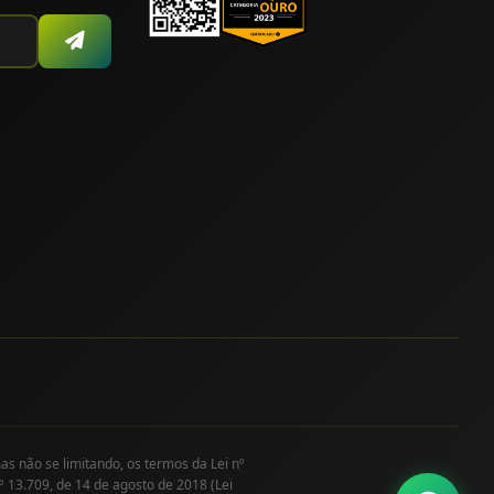
as não se limitando, os termos da Lei nº
º 13.709, de 14 de agosto de 2018 (Lei