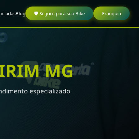
nciadas
Blog
🛡️ Seguro para sua Bike
Franquia
RIM MG
dimento especializado