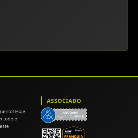
ASSOCIADO
omento! Hoje
m todo o
este