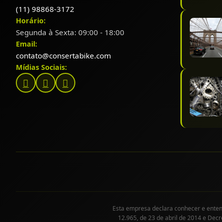
(11) 98868-3172
Horário:
Segunda à Sexta: 09:00 - 18:00
Email:
contato@consertabike.com
Mídias Sociais:
Esta empresa declara conhecer e entende
12.965, de 23 de abril de 2014 e Decr