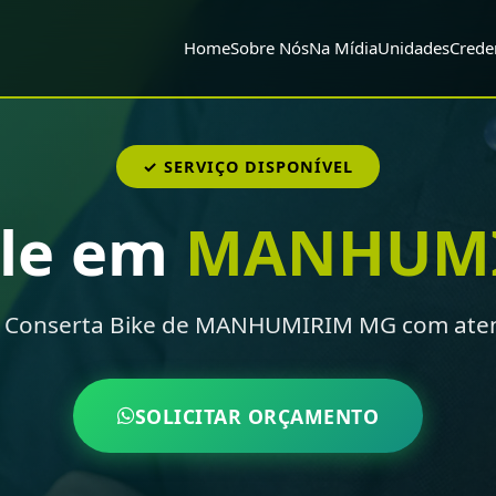
Home
Sobre Nós
Na Mídia
Unidades
Crede
✓ SERVIÇO DISPONÍVEL
cle em
MANHUMI
na Conserta Bike de MANHUMIRIM MG com aten
SOLICITAR ORÇAMENTO