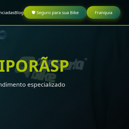
nciadas
Blog
🛡️ Seguro para sua Bike
Franquia
IPORÃSP
ndimento especializado