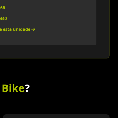
666
4440
re esta unidade
 Bike
?