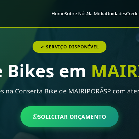
Home
Sobre Nós
Na Mídia
Unidades
Crede
✓ SERVIÇO DISPONÍVEL
e Bikes em
MAIR
es na Conserta Bike de MAIRIPORÃSP com ate
SOLICITAR ORÇAMENTO