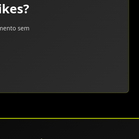
ikes?
amento sem